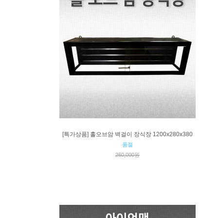
[특가상품] 홀오브암 벽걸이 장식장 1200x280x380
품절
260,000원