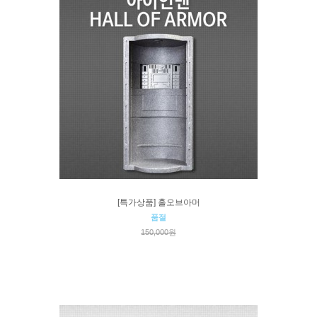
[특가상품] 홀오브아머
품절
150,000원