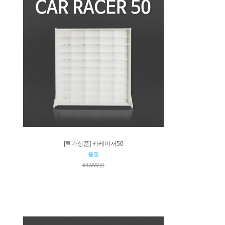
[특가상품] 카레이서50
품절
84,000원