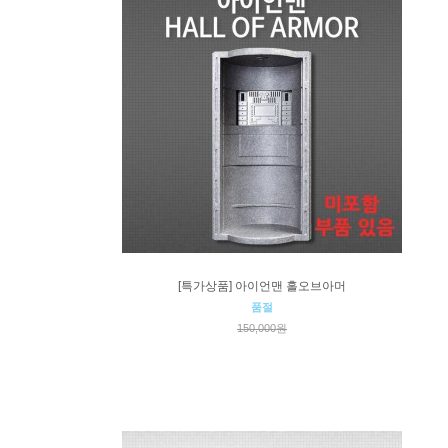
[특가상품] 아이언맨 홀오브아머
품절
150,000원