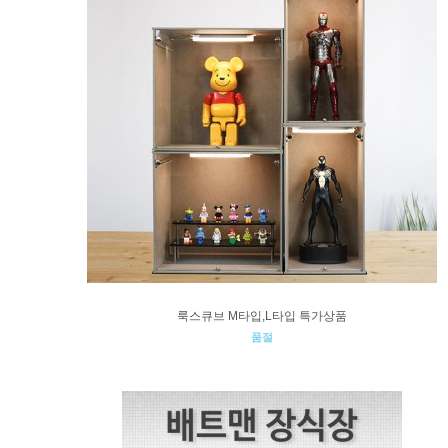
룩스큐브 M타입,L타입 특가상품
품절