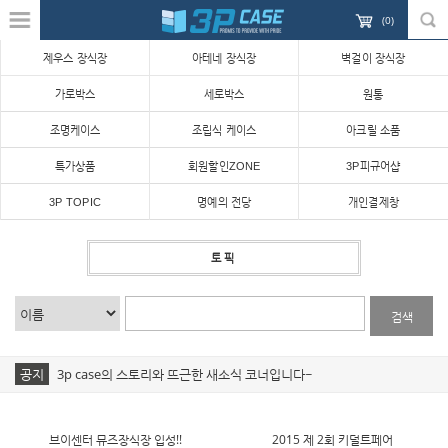
(
0
)
제우스 장식장
아테네 장식장
벽걸이 장식장
가로박스
세로박스
원통
조명케이스
조립식 케이스
아크릴 소품
특가상품
회원할인ZONE
3P피규어샵
3P TOPIC
명예의 전당
개인결제창
토픽
검색
공지
3p case의 스토리와 뜨근한 새소식 코너입니다~
브이센터 뮤즈장식장 입성!!
2015 제 2회 키덜트페어