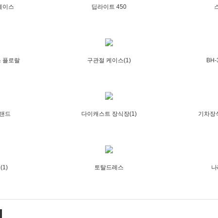
케이스
딥라이트 450
스
 플로랄
구관절 케이스(1)
BH-
스탠드
다이캐스트 장식장(1)
기차장식
1)
토탈드레스
나