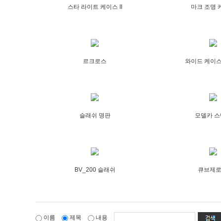
스타 라이트 케이스 II
마크 조명 
르크로스
와이드 케이스
슬래쉬 명판
모델카 
BV_200 슬래쉬
큐브제로(
이름
제목
내용