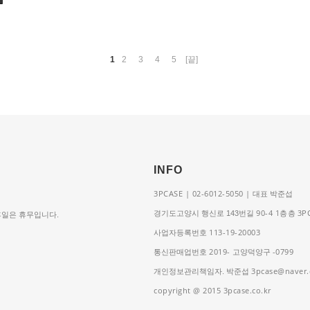
1
2
3
4
5
[끝]
INFO
3PCASE | 02-6012-5050 |
대표 박준섭
90-4 1층
3P
경기도고양시 행신로 143번길
층
공휴일은 휴무입니다.
113-19-20003
사업자등록번호
2019-
-0799
통신판매업번호
고양덕양구
3pcase@naver
개인정보관리책임자. 박준섭
copyright @ 2015 3pcase.co.kr