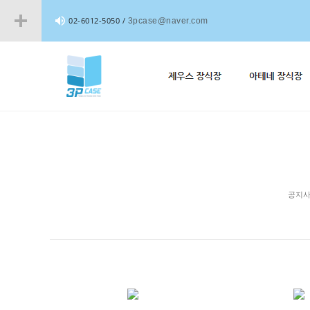
02-6012-5050 /
3pcase@naver.com
공지