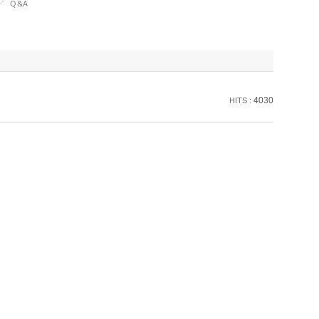
Q&A
4030
HITS :