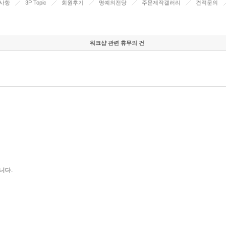
사항
3P Topic
회원후기
명예의전당
주문제작갤러리
견적문의
워크샵 관련 휴무의 건
니다.