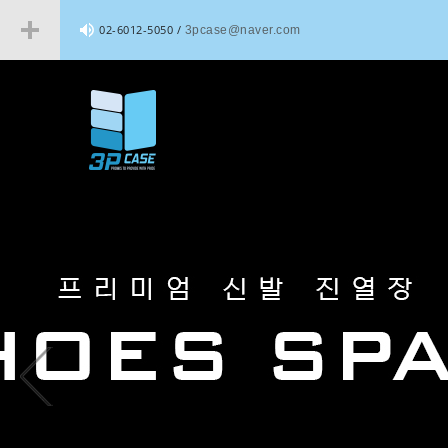
02-6012-5050 /
3pcase@naver.com